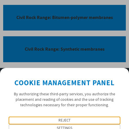
Civil Rock Range: Bitumen-polymer membranes
Civil Rock Range: Synthetic membranes
SUBSCRIBE TO OUR NEWSLETTER
COOKIE MANAGEMENT PANEL
OK
By authorizing these third-party services, you authorize the
placement and reading of cookies and the use of tracking
technologies necessary for their proper functioning.
PRIVACY POLICY
REJECT
FOLLOW US
SETTINGS